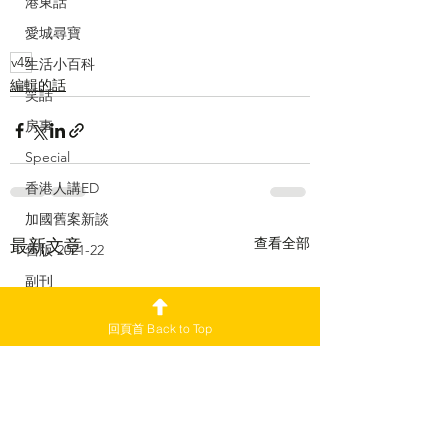
港東話
愛城尋寶
v45
生活小百科
編輯的話
笑話
房事
Special
香港人講ED
加國舊案新談
查看全部
最新文章
舊版 2021-22
副刊
加愛焦點新聞
回頁首 Back to Top