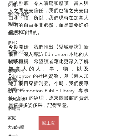
年的卧底，令人震驚和感嘆，當人與
休閒
人之間失去信任，我們也隨之失去自
愛吃才會肥
由和幸福。所以，我們現時在加拿大
煲劇
享有的自由並非必然，而是需要好好
保護和珍惜的。
食ED
影ED
今期開始，我們推出【愛城專訪】新
愛聞(old)
欄目，深入專訪 Edmonton 本地的人
加聞(old)
物或機構，希望讀者藉此更深入了解
加拿大的人、事、物，以及 
港聞(old)
Edmonton 的社區資源，與【港人加
世聞(old)
地】欄目穿插刋登。今期，我們便專
娛聞(old)
訪了Edmonton Public Library  專事 
Newbies 的經理，原來圖書館的資源
港人加地
是這樣多姿多采，記得留意。
兩地書
家庭
回主頁
大加港嘢