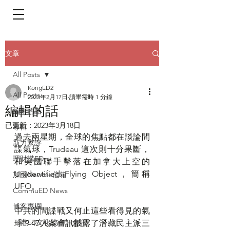
​頁面目錄 Menu
文章
All Posts
KongED2
All Posts
2023年2月17日
讀畢需時 1 分鐘
編輯的話
編輯的話
已更新：
2023年3月18日
專輯
過去兩星期，全球的焦點都在談論間
新力家評
諜氣球，Trudeau 這次則十分果斷，
理財講ED
和美國聯手擊落在加拿大上空的
Unidentified Flying Object，簡稱
加國Newbie信箱
UFO。
CommuED News
博客專欄
中共的間諜戰又何止這些看得見的氣
《港ED文化協會》會訊
球？47人案審訊披露了潛藏民主派三