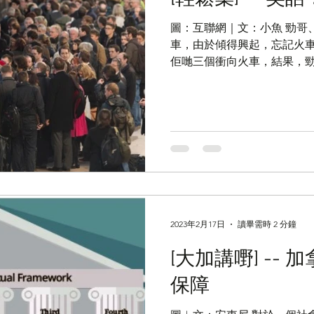
圖：互聯網｜文：小魚 勁哥
車，由於傾得興起，忘記火車
佢哋三個衝向火車，結果，
他乘客迫咗上車，只剩小石一
小石，於是上前安慰佢︰「
火車，已經好幸運㗎啦...
2023年2月17日
讀畢需時 2 分鐘
[大加講嘢] --
保障