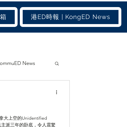
信箱
港ED時報 | KongED News
ommuED News
影ED
兩地書
家庭
的Unidentified
潛藏民主派三年的卧底，令人震驚