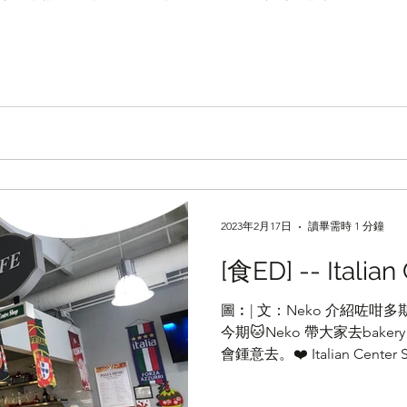
城尋寶
生活小百科
笑話
房事
Special
2023年2月17日
讀畢需時 1 分鐘
[食ED] -- Italia
圖︰| 文：Neko 介紹咗咁多
今期🐱Neko 帶大家去bake
會鍾意去。❤️ Italian Cen
開西邊行完WEM，攰攰地又未夠鐘