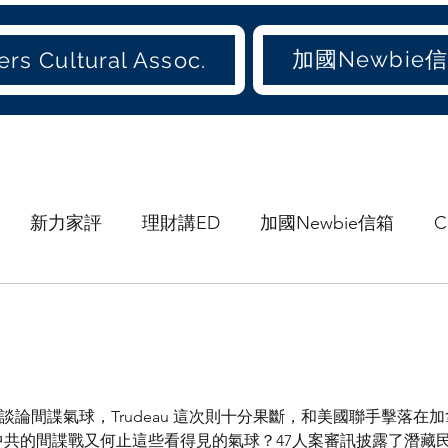
加國Newbie
rs Cultural Assoc.
新力家評
理財講ED
加國Newbie信箱
C
協會》會訊
休閒
愛吃才會肥
煲劇
食ED
港聞(old)
世聞(old)
娛聞(old)
港人加地
間諜氣球，Trudeau 這次則十分果斷，和美國聯手擊落在加拿大上空
稱UFO。 中共的間諜戰又何止這些看得見的氣球？47人案審訊披露了