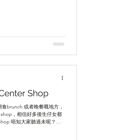
香港人講ED
n Center Shop
期食brunch 或者晚餐嘅地方，
ry shop，相信好多後生仔女都
ter Shop 唔知大家聽過未呢？去
食飯，去Italian...