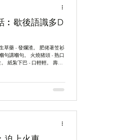
港東話︰歇後語識多D
生草藥 - 發爛渣。 肥佬著笠衫
有嗰句講嗰句。 火燒猪頭 - 熟口
。 紙紮下巴 - 口輕輕。 壽星
 - 冇厘火氣。 火燒旗桿 - 長
笑話：迫上火車