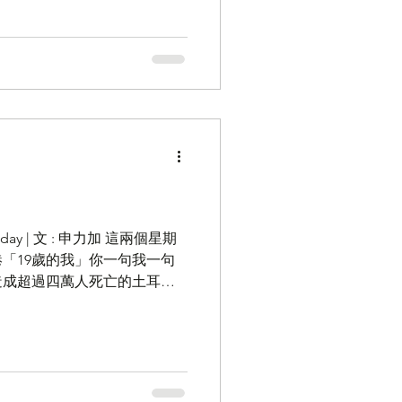
 這兩個星期
「19歲的我」你一句我一句
造成超過四萬人死亡的土耳其
氣球事件」。筆者今期選擇了
...