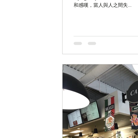
大加港嘢
港東話
愛
和感嘆，當人與人之間失...
加國舊案新談