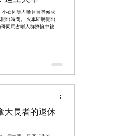
、小石同馬占喺月台等候火
開出時間。 火車即將開出，
勁哥同馬占喺人群擠擁中被其
個喺月台。 途人見到失落嘅
你哋三個人之中有兩個人上到
 加拿大長者的退休