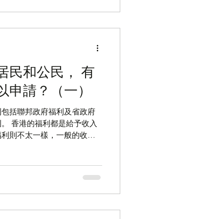
居民和公民， 有
以申請？（一）
福利包括聯邦政府福利及省政府
。 香港的福利都是給予收入
福利則不太一樣，一般的收入
福利可減輕你的經濟負擔，基
居伴侶必須是加拿大居民，留