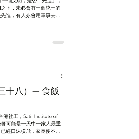
會一個文明，是否「先進」，
潮之下，未必會有一個統一的
映先進，有人亦會用軍事去表
美地區對「先進」也有不同的
有具體的「生活質素」。對於
三十八）— 食飯
Satir Institute of
） 共進晚餐可能是一天中一家人最重
日已經口沫横飛，家長便不用
讚賞及引導便是。但對於較為