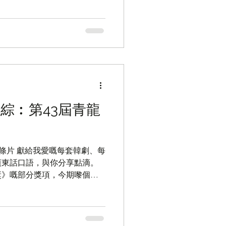
對話...
韓綜︰第43屆青龍
自呢條片 獻給我愛嘅每套韓劇、每
廣東話口語，與你分享點滴。
獎》嘅部分獎項，今期嚟個
：其實青龍電影獎嘅主辦單位