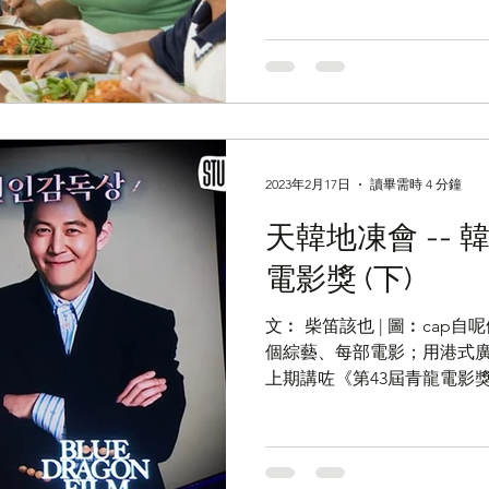
文静，不擅辭令的孩子來說，找
2023年2月17日
讀畢需時 4 分鐘
天韓地凍會 -- 
電影獎 (下)
文︰ 柴笛該也 | 圖︰cap
個綜藝、每部電影；用港式
上期講咗《第43屆青龍電影
wrap up，順便補返一段
Sports...