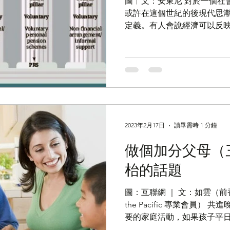
圖︱文：安東尼 對於一個社
或許在這個世紀的後現代思
定義。有人會說經濟可以反
現出自己的強和進步，而歐
定義，有「快樂指數」，亦
「先進」這個概念的比較...
2023年2月17日
讀畢需時 1 分鐘
做個加分父母（
枱的話題
圖：互聯網 ｜ 文：如雲（前香港社工，
the Pacific 專業會員
要的家庭活動，如果孩子平
多找話題，只要聆聽，從中