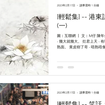
2023年2月17日
讀畢需時 1 分鐘
[輕鬆集] -- 
(一)
圖︰互聯網 丨 文︰M仔 陳年
- 幾大就幾大。 灶君上天 - 
熟面。 黄皮樹了哥 - 唔熟唔食
公吊頸 - 嫌命長。 隔夜油炸鬼
嘆。 冇耳藤喼...
2023年2月17日
讀畢需時 1 分鐘
[輕鬆集] -- 