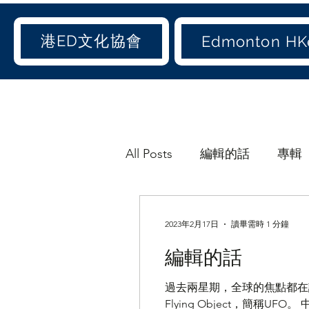
港ED文化協會
Edmonton HKe
All Posts
編輯的話
專輯
博客專欄
《港ED文化
2023年2月17日
讀畢需時 1 分鐘
編輯的話
愛聞(old)
加聞(old)
過去兩星期，全球的焦點都在談論
Flying Object，簡