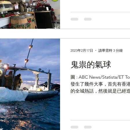
2023年2月17日
讀畢需時 3 分鐘
鬼祟的氣球
圖 : ABC News/Statista/ET Today | 文 : 申力加
發生了幾件大事，首先有香港
的全城熱話，然後就是已經
大地震，再來就是中共的「
探討「氣球事件」，始終這件事