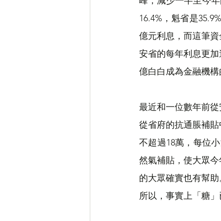
峰，減少一半至今年
16.4%，魁省是3
億元利息，而這筆資
安省的每年利息更加
億白白成為金融機構
最近和一位數年前從
從省府的抗通脹補貼
不超過18萬，每位
然氣補貼，使大眾今
的大眾確實也有幫助
所以，事實上「糖」