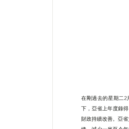
笑話
房事
Special
在剛過去的星期二2月2
下，亞省上年度錄得
財政持續改善。亞省負債佔