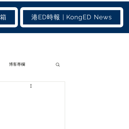
信箱
港ED時報 | KongED News
博客專欄
加聞(old)
港聞(old)
生活小百科