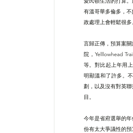
愛民頓生活的打算。
有溫哥華多倫多，不
政處理上會輕鬆很多
言歸正傳，預算案關
院，Yelllowhead
等。對比起上年用上了
明顯溫和了許多。
劃，以及沒有對英聯
目。
今年是省府選舉的年
份有太大爭議性的預