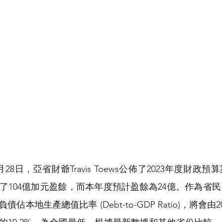
香港人講ED
加國舊案新談
8日，亞省財爺Travis Toews公佈了2023年度財政
了104億加元盈餘，而本年度預計盈餘為24億。作為省
本地生產總值比率 (Debt-to-GDP Ratio)，將會由20