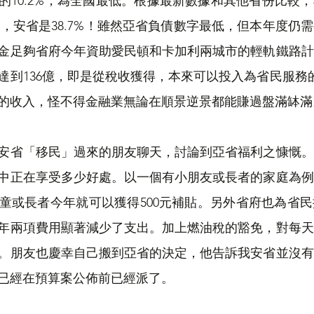
的10.2%，為全國最低。根據最新數據和其他省份比較
5.9%，安省是38.7%！雖然亞省負債數字最低，但本年度仍
金足夠省府今年資助愛民頓和卡加利兩城市的輕軌鐵路計
達到136億，即是從稅收獲得，本來可以投入為省民服務的
的收入，怪不得金融業無論在順景逆景都能賺過盤滿缽滿
安省「移民」過來的朋友聊天，討論到亞省福利之慷慨。
中正在享受多少好處。以一個有小朋友或長者的家庭為例
小童或長者今年就可以獲得500元補貼。另外省府也為省
年兩項費用顯著減少了支出。加上燃油稅的豁免，對每天
。朋友也慶幸自己搬到亞省的決定，他告訴我安省並沒有
已經在預算案公佈前已經派了。