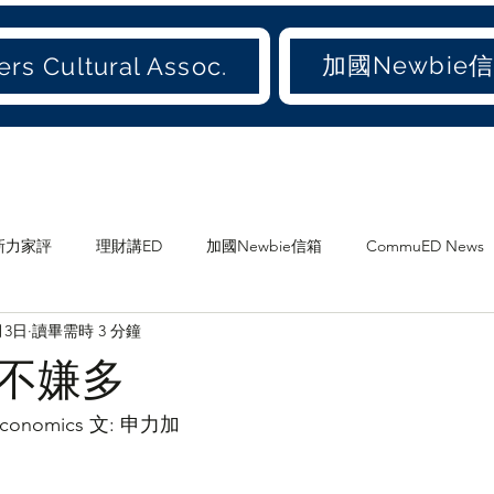
加國Newbie
rs Cultural Assoc.
新力家評
理財講ED
加國Newbie信箱
CommuED News
月3日
讀畢需時 3 分鐘
愛吃才會肥
煲劇
食ED
影ED
愛聞(old)
不嫌多
加地
兩地書
家庭
大加港嘢
港東話
愛城尋寶
 Economics 文: 申力加