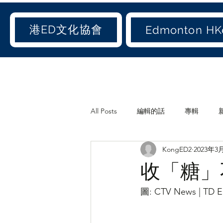
港ED文化協會
Edmonton HKe
All Posts
編輯的話
專輯
KongED2
2023年3
《港ED文化協會》會訊
休閒
收「糖」
世聞(old)
娛聞(old)
港人
圖: CTV News | TD