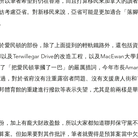
所以筆者希望對仍在香港，而且打算移民來加拿大的讀者
妨考慮亞省。對新移民來說，亞省可能是更加適合「落腳
。
於愛民頓的部份，除了上面提到的輕軌鐵路外，還包括資
 Trail以及Terwillegar Drive的改造工程，以及MacEw
「把愛民頓掌摑了一巴」的嚴厲措詞，今年市長Amarjee
不過，對於省府沒有注重露宿者問題、沒有支援唐人街和
邦體育館的重建進行撥款等表示失望，尤其是前兩樣是華
份，加上有龐大財政盈餘，所以大家都知道聯邦保守黨不
算案。但如果要對其作批評，筆者就覺得是預算案當中欠