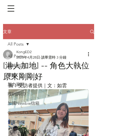
​頁面目錄 Menu
文章
All Posts
KongED2
All Posts
2023年4月28日
讀畢需時 3 分鐘
[港人加地] -- 角色大執位
編輯的話
原來剛剛好
專輯
新力家評
圖︰受訪者提供｜文：如雲
理財講ED
加國Newbie信箱
CommuED News
博客專欄
《港ED文化協會》會訊