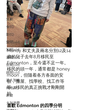
休閒
愛吃才會肥
煲劇
食ED
影ED
愛聞(old)
加聞(old)
Mandy 和丈夫及兩名分別12及14
歲的兒子去年8月移民至
港聞(old)
Edmonton，至今還不足一年。
世聞(old)
移民的頭一年，通常都是 honey 
娛聞(old)
moon，但隨着各方各面的安
港人加地
頓，搬屋、找學校、找工作等
等，移民的真正挑戰才剛剛開
兩地書
始。
家庭
大加港嘢
喜歡 Edmonton 的四季分明