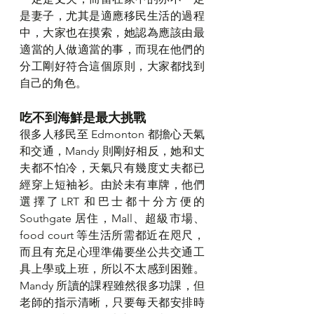
是妻子，尤其是適應移民生活的過程
中，大家也在摸索，她認為應該由最
適當的人做適當的事，而現在他們的
分工剛好符合這個原則，大家都找到
自己的角色。
吃不到海鮮是最大挑戰
很多人移民至 Edmonton 都擔心天氣
和交通，Mandy 則剛好相反，她和丈
夫都不怕冷，天氣只有幾度丈夫都已
經穿上短袖衫。由於未有車牌，他們
選擇了LRT 和巴士都十分方便的 
Southgate 居住，Mall、超級市場、
food court 等生活所需都近在咫尺，
而且有充足心理準備要坐公共交通工
具上學或上班，所以不太感到困難。
Mandy 所讀的課程雖然很多功課，但
老師的指示清晰，只要每天都安排時