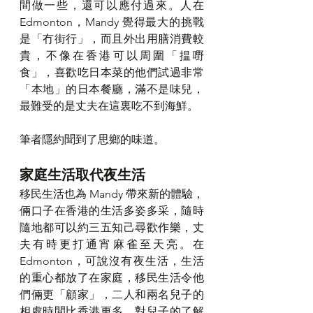
間做一些，還可以應付過來。人在
Edmonton，Mandy 覺得最大的挑戰
是「冇街行」，而且外出用膳消費較
貴，不像在香港可以周圍「揾嘢
食」，喜歡吃日本菜的他們試過非常
「本地」的日本餐廳，滿不是味兒，
最難受的是丈夫在這裏吃不到海鮮。
筆者隱約聞到了思鄉的味道。
家庭生活取代夜生活
移民生活也為 Mandy 帶來新的體驗，
倆口子在香港的生活多姿多采，隨時
隨地都可以約三五知己尋歡作樂，丈
夫有時更打通宵麻雀至天亮。在
Edmonton，可說沒有夜生活，生活
的重心都放了在家庭，移民生活令他
們倆更「顧家」，二人和兩名兒子的
相處時間比香港更多，對兒子的了解