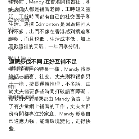
港東話
移民前，Mandy 在香港開補習社，和
丈夫二人都是補習老師，工時短又靈
愛城尋寶
活，工餘時間都有自己的社交圈子和
生活小百科
生活。選擇 Edmonton 是因為這裡人
笑話
口不多，出門不像在香港感到擠迫和
侷促，而且税低，生活成本低，加上
房事
喜歡這裡的天氣，一年四季分明。
Special
香港人講ED
適應步伐不同 正好互補不足
加國舊案新談
和很多女性的特長一樣，Mandy 擅長
說話、語言、社交。丈夫則和很多男
舊版 2021-22
士一樣，擅長邏輯推理，不多話。由
副刊
於丈夫需要多些時間打破語言障礙，
加愛焦點新聞
較多對外的聯繫都由 Mandy 負責，除
了有少量網上補習的工作，丈夫大部
份時間都專注於家庭。Mandy 形容自
己適應力強，能隨環境變化，走得快
些。