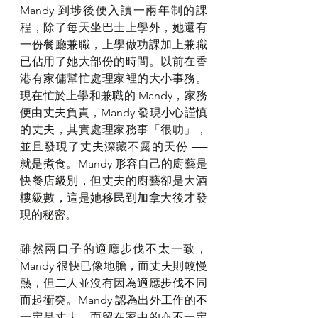
Mandy 到埗後便入讀一兩年制的課
程，除了每天坐巴士上學外，她還有
一份餐廳兼職，上學做功課加上兼職
已佔用了她大部份的時間。以前在香
港有家傭幫忙處理家裡的大小事務。
現在忙於上學和兼職的 Mandy，家務
便由丈夫負責，Mandy 發現小心謹慎
的丈夫，其實處理家務事「很叻」，
並且發現了丈夫深藏不露的天份 ── 
就是煮食。Mandy 形容自己的廚藝是
快餐店級別，但丈夫的廚藝卻是大酒
樓級數，這是她移民到加拿大後才發
現的秘密。
雖然兩口子的適應步伐不太一致，
Mandy 很快已像地膽，而丈夫則較慢
熱，但二人並沒有因為適應步伐不同
而起衝突。Mandy 認為出外工作的不
一定是丈夫，而留在家中的亦不一定