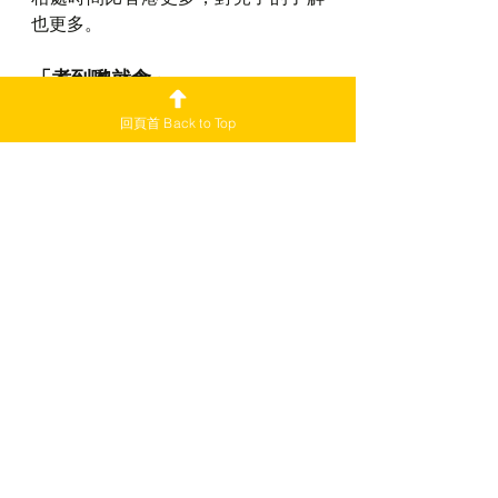
也更多。
「煮到嚟就食」
「佛系」的 Mandy，面對改變顯得非
回頁首 Back to Top
常從容，她預了在不同的地方便會有
不同情况，選擇在新地方重新開始便
需要過渡，凡事都沒有絕對，「冇街
行」亦少了購物慾，不會花太多心思
介意一些小事，不用執着，任何事總
有解決的辦法。她勉勵 Newbies 不要
有太多既定的想法，對移民生活也不
用想得太美好，想得太完美會有很大
的落差，只需全程投入這裡的生活，
便會慢慢欣賞到這裡真實的人和事。
回主頁