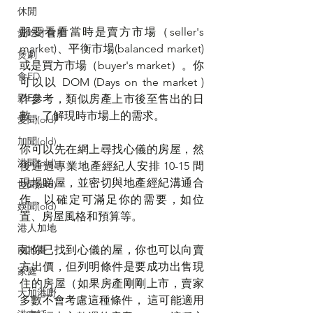
休閒
那要看看當時是賣方市場（seller's 
愛吃才會肥
market)、平衡市場(balanced market) 
煲劇
或是買方市場（buyer's market）。你
食ED
可以以 DOM (Days on the market )  
影ED
作參考，類似房產上市後至售出的日
數，了解現時市場上的需求。
愛聞(old)
加聞(old)
你可以先在網上尋找心儀的房屋，然
港聞(old)
後通過專業地產經紀人安排 10-15 間
現場睇屋，並密切與地產經紀溝通合
世聞(old)
作，以確定可滿足你的需要，如位
娛聞(old)
置、房屋風格和預算等。
港人加地
如你已找到心儀的屋，你也可以向賣
兩地書
方出價，但列明條件是要成功出售現
家庭
住的房屋（如果房產剛剛上市，賣家
大加港嘢
多數不會考慮這種條件， 這可能適用