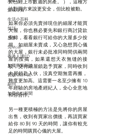
港東話
於已經上市數週的房產。 ），這種方
法對買方來說更安全，但比較被動。
愛城尋寶
生活小百科
如果你必須先賣掉現住的細屋才能買
笑話
大屋，你也務必要先和銀行商討貸款
安排，看看銀行可給你的大屋多少按
房事
揭。如細屋未賣成，又心急想買心儀
Special
的大屋，銀行未必批准同時間供兩間
香港人講ED
屋的按揭，如果還想天衣無缝的接
加國舊案新談
駁，交付細屋鎖匙予買家，同時收到
大屋鎖匙入伙，没真空期無需再搬，
舊版 2021-22
難度更加高。這需要一名至少擁有 10 
副刊
年經驗的房地產經紀人，全心全意地
加愛焦點新聞
和你合作。
另一種更積極的方法是先將你的房屋
出售，收到有買家出價後，再請買家
給你 80 到 90 天的時間，讓你有較充
足的時間購買心儀的大屋。