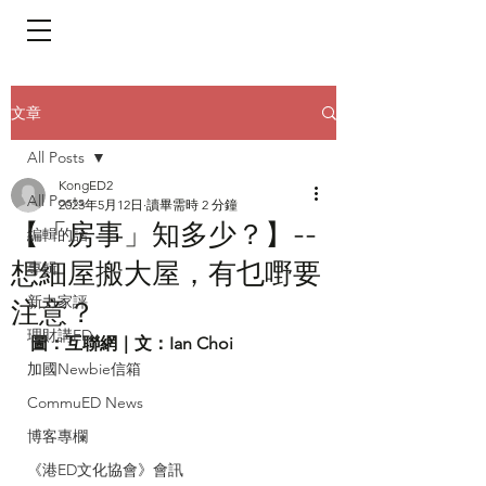
​頁面目錄 Menu
文章
All Posts
KongED2
All Posts
2023年5月12日
讀畢需時 2 分鐘
【「房事」知多少？】--
編輯的話
想細屋搬大屋，有乜嘢要
專輯
新力家評
注意？
理財講ED
圖：互聯網｜文：Ian Choi
加國Newbie信箱
CommuED News
博客專欄
《港ED文化協會》會訊