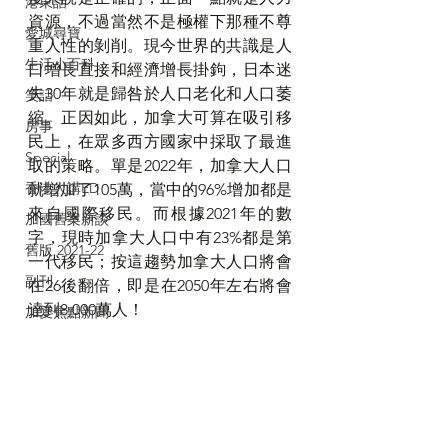
港東話
資源，不過當然不是極權下那種不尊
愛城尋寶
重人性的剝削。現今世界的共識是人
生活小百科
口增長直接和經濟增長掛鉤，日本迷
失30年就是歸咎於人口老化和人口萎
笑話
縮。正因如此，加拿大可算在吸引移
房事
民上，在眾多西方國家中採取了最進
Special
取的策略。單是2022年，加拿大人口
香港人講ED
就增加了105萬，當中的96%增加都是
來自國際移民。而根據2021年的數
加國舊案新談
字，現時加拿大人口中有23%都是第
舊版 2021-22
一代移民；按這趨勢加拿大人口將會
副刊
在26後翻倍，即是在2050年左右將會
達到8,000萬人！
加愛焦點新聞