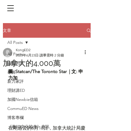
​頁面目錄 Menu
文章
All Posts
KongED2
All Posts
2023年6月23日
讀畢需時 2 分鐘
加拿大的4,000萬
編輯的話
圖: Statcan/The Toronto Star  | 文: 申
專輯
力加
新力家評
理財講ED
加國Newbie信箱
CommuED News
博客專欄
《港ED文化協會》會訊
在剛過去的6月16日，加拿大統計局慶