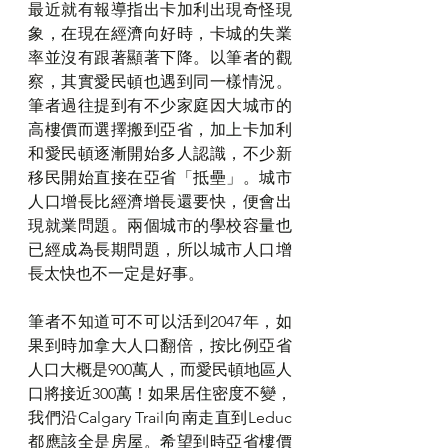
最近就有報導指出卡加利出現奇怪現
象，在現在經濟向好時，卡城的失業
率並沒有跟著顯著下降。以筆者的觀
察，其實愛民頓也遇到同一樣情況。
筆者過往提到有不少家庭因大城市的
高樓價而選擇搬到亞省，加上卡加利
和愛民頓逐漸開始多人認識，不少新
移民開始直接在亞省「抵壘」。城市
人口增長比經濟增長還要快，便會出
現就業問題。兩個城市的學校容量也
已經成為長期問題，所以城市人口增
長太快也不一定是好事。
筆者不知道可不可以活到2047年，如
果到時加拿大人口翻倍，按比例亞省
人口大概是900萬人，而愛民頓地區人
口將接近300萬！如果居住密度不變，
我們沿Calgary Trail向南走直到Leduc
都應該全是房屋。希望到時亞省樓價