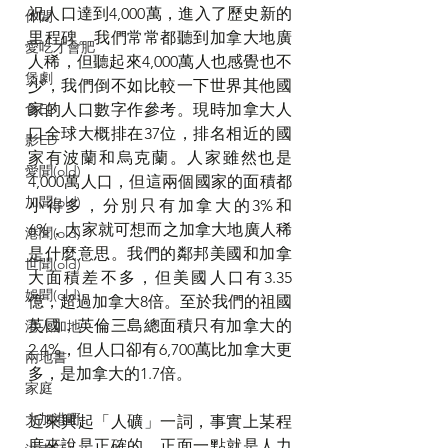
祝人口達到4,000萬，進入了歷史新的
休閒
里程碑。我們常常都聽到加拿大地廣
愛吃才會肥
人稀，但聽起來4,000萬人也感覺也不
煲劇
少，我們倒不如比較一下世界其他國
食ED
家的人口數字作參考。現時加拿大人
口全球大概排在37位，排名相近的國
影ED
家有波蘭和烏克蘭。人家雖然也是
愛聞(old)
4,000萬人口，但這兩個國家的面積都
加聞(old)
小得多，分別只有加拿大的3%和
6%，大家就可想而之加拿大地廣人稀
港聞(old)
是什麼意思。我們的鄰邦美國和加拿
世聞(old)
大面積差不多，但美國人口有3.35
娛聞(old)
億，超過加拿大8倍。至於我們的祖國
英國，英倫三島總面積只有加拿大的
港人加地
2.4%，但人口卻有6,700萬比加拿大更
兩地書
多，是加拿大的1.7倍。
家庭
大加港嘢
近來興起「人礦」一詞，事實上某程
度來說是正確的，正面一點就是人力