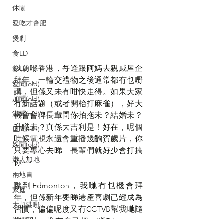
休閒
愛吃才會肥
煲劇
食ED
以前喺香港，每逢跟阿媽去親戚屋企
影ED
拜年，一輪交禮物之後通常都冇乜嘢
愛聞(old)
講，但係又未有咁快走得。如果大家
加聞(old)
冇新話題（或者開枱打麻雀），好大
港聞(old)
機會會俾長輩問你拍拖未？結婚未？
升職未？真係大吉利是！好在，呢個
世聞(old)
時候電視永遠會重播幾齣賀歲片，你
娛聞(old)
只要專心去睇，長輩們就好少會打搞
港人加地
你~~
兩地書
嚟到Edmonton，我哋冇乜機會拜
家庭
年，但係新年要睇港產喜劇已經成為
大加港嘢
習慣，偏偏呢度又冇CCTVB幫我哋隨