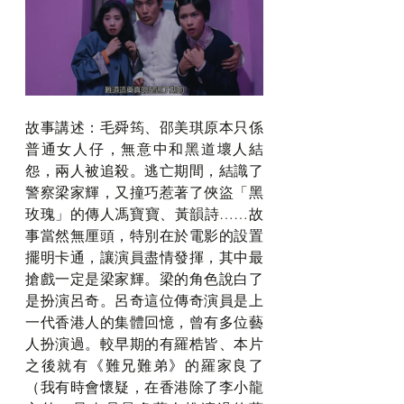
故事講述：毛舜筠、邵美琪原本只係
普通女人仔，無意中和黑道壞人結
怨，兩人被追殺。逃亡期間，結識了
警察梁家輝，又撞巧惹著了俠盜「黑
玫瑰」的傳人馮寶寶、黃韻詩……故
事當然無厘頭，特別在於電影的設置
擺明卡通，讓演員盡情發揮，其中最
搶戲一定是梁家輝。梁的角色說白了
是扮演呂奇。呂奇這位傳奇演員是上
一代香港人的集體回憶，曾有多位藝
人扮演過。較早期的有羅梏皆、本片
之後就有
《
難兄難弟
》
的羅家良了
（我有時會懷疑，在香港除了李小龍