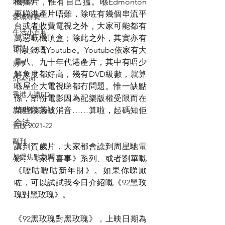
港東話
機播片，惟有自己搵。喺Edmonton
要睇港產片唔難，除咗有幾個串流平
愛城尋寶
台或者收費電視之外，大家可能都有
生活小百科
萬惡嘅機頂盒；除此之外，其實亦有
笑話
唔駛錢嘅Youtube。Youtube依家有大
量八、九十年代港產片，其中有唔少
房事
解象度都好高，幾有DVD級數，就算
Special
喺屋企大電視睇都冇問題。惟一缺點
香港人講ED
係，部份電影因為配樂版權受限而在
加國舊案新談
某些段落被消音……算啦，起碼知佢
合法。
舊版 2021-22
副刊
講到賀歲片，大家都會諗到周星馳電
加愛焦點新聞
影、
《
家有喜事
》
系列、或者劉華嘅
《
嚦咕嚦咕新年財
》
。如果你睇厭
咗，可以試試我今日介紹嘅
《
92黑玫
瑰對黑玫瑰
》
。
《
92黑玫瑰對黑玫瑰
》
，上映日期為 