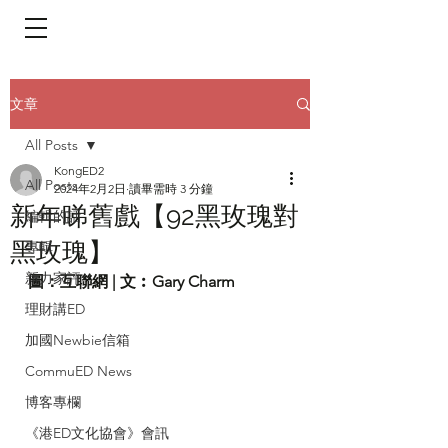
​頁面目錄 Menu
文章
All Posts
KongED2
All Posts
2024年2月2日
讀畢需時 3 分鐘
新年睇舊戲【92黑玫瑰對
編輯的話
黑玫瑰】
專輯
新力家評
圖：
互聯網 
| 文︰Gary Charm
理財講ED
加國Newbie信箱
CommuED News
博客專欄
《港ED文化協會》會訊