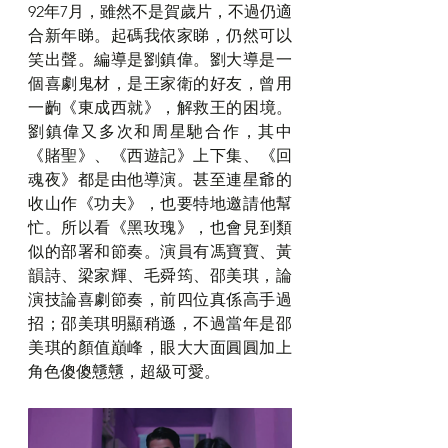
92年7月，雖然不是賀歲片，不過仍適
合新年睇。起碼我依家睇，仍然可以
笑出聲。編導是劉鎮偉。劉大導是一
個喜劇鬼材，是王家衛的好友，曾用
一齣
《
東成西就
》
，解救王的困境。
劉鎮偉又多次和周星馳合作，其中
《
賭聖
》
、
《
西遊記
》
上下集、
《
回
魂夜
》
都是由他導演。甚至連星爺的
收山作
《
功夫
》
，也要特地邀請他幫
忙。所以看
《
黑玫瑰
》
，也會見到類
似的部署和節奏。演員有馮寶寶、黃
韻詩、梁家輝、毛舜筠、邵美琪，論
演技論喜劇節奏，前四位真係高手過
招；邵美琪明顯稍遜，不過當年是邵
美琪的顏值巔峰，眼大大面圓圓加上
角色傻傻戇戇，超級可愛。