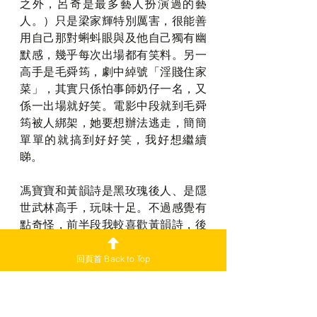
之外，呂奇是最多藝人扮演過的藝
人。）只是梁家輝特別厲害，很能善
用自己那對蝌蚪眼與及他自己獨有幽
默感，幾乎每次出場都有笑料。另一
高手是毛舜筠，劇中綽號「淫賤住家
菜」，其實只係怕事師奶仔一名，又
係一出場就好笑。電影中段就到毛舜
筠被人綁架，她要想辦法逃走，簡簡
單單的就搞到好好笑，我好想繼續
睇。
馮寶寶和黃韻詩是黑玫瑰後人、是隱
世武林高手，玩味十足。不過感覺有
點奇怪，前半段我較喜歡黃韻詩，後
半段會是馮寶寶更有趣；可能是因為
黃的角色越到後來越煩膠吧？
回頁首 Back to Top
本片開宗明義向舊電影致敬，除了挪
用「黑玫瑰」、「呂奇」等人物外，