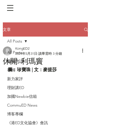
​頁面目錄 Menu
文章
All Posts
KongED2
All Posts
2024年5月31日
讀畢需時 3 分鐘
休閒: 利瑪竇
編輯的話
圖：珍寶珠 | 文：麥提莎
專輯
新力家評
理財講ED
加國Newbie信箱
CommuED News
博客專欄
《港ED文化協會》會訊