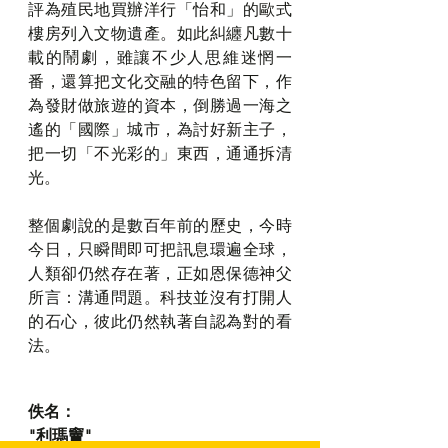
評為殖民地買辦洋行「怡和」的歐式
樓房列入文物遺產。如此糾纏凡數十
載的鬧劇，雖讓不少人思維迷惘一
番，還算把文化交融的特色留下，作
為發財做旅遊的資本，倒勝過一海之
遙的「國際」城市，為討好新主子，
把一切「不光彩的」東西，通通拆清
光。
整個劇說的是數百年前的歷史，今時
今日，只瞬間即可把訊息環遍全球，
人類卻仍然存在著，正如恩保德神父
所言：溝通問題。科技並沒有打開人
的石心，彼此仍然執著自認為對的看
法。
佚名：
"利瑪竇"