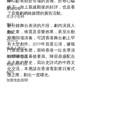
港東話
隊，必有助於市場的宣傳。好奇心驅
使下，加上親戚觀後的好評，也追看
愛城尋寶
了音樂劇網絡媒體的廣告活動。
生活小百科
笑話
數分鐘舞台表演的片段，劇內演員人
數之衆，佈置及音樂效果，甚至出動
房事
樂團同場演奏，可謂香港舞台劇上罕
Special
有大型創作。2019年首度公演，據報
香港人講ED
門票迅速售罄，當時香港一位名導演
加國舊案新談
杜琪峯也是幕後要員。陣容鼎盛配合
天主教的歷史，寫出史詩式的中西文
舊版 2021-22
化交流，本應該在香港電影業日漸式
副刊
微之際，劃出一度曙光。
加愛焦點新聞