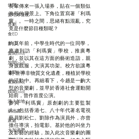
休閒
長輩傳來一張入場券，貼在一個類似
海報的背景上。下角位置寫著「利瑪
愛吃才會肥
竇」。一時之間，思緒有點混亂，究
煲劇
竟是什麼節目種類呢？
食ED
約莫年前，中學生時代的一位同學，
影ED
應邀到訪「利瑪竇」學校，推廣粵
愛聞(old)
劇，並以其在這方面的藝術造詣，親
加聞(old)
身披戲服，大演其功架。校方欲讓粵
港聞(old)
劇-世界非物質文化遺產，種植於學校
的活動中。再細看下，今趟是一齣大
世聞(old)
型的音樂劇，並早於香港社會運動開
娛聞(old)
始前，曾作首度公演。
港人加地
參與「利瑪竇」原創劇的主要監製
人，包括香港七、八十年代著名電視
兩地書
藝員劉松仁。劉除作為演員外，亦曾
家庭
擔任導演，拍電影。基於他的叫坐力
大加港嘢
及影藝的經驗，加入此次音樂劇的團