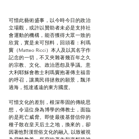
可惜此藝術盛事，以今時今日的政治
立場觀，或許以贊助者未必是支持社
會運動的機構，能否獲得大眾一致的
欣賞，實是未可預料，回頭看：利瑪
竇（Matteo Ricci）本人及以其名字作
記念的一切，不又夾雜著幾百年之久
的宗教、文化、政治恩怨及爭議。意
大利耶穌會教士利瑪竇抱著傳主福音
的呼召，讓萬民得拯救的願景，飄洋
過海，抵達遙遠的東方國度。
可惜文化的差別，根深蒂固的傳統思
想，令這位身為博學的傳教士，面臨
的是死亡威脅。即使最後基督信仰的
種子散在皇天后土之地，換來的，卻
因著他對漢世俗文化的融入, 以致被視