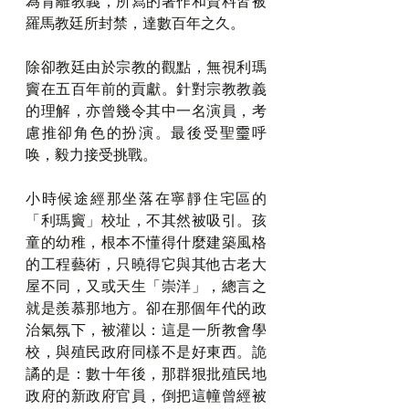
為背離教義，所寫的著作和資料皆被
羅馬教廷所封禁，達數百年之久。
除卻教廷由於宗教的觀點，無視利瑪
竇在五百年前的貢獻。針對宗教教義
的理解，亦曾幾令其中一名演員，考
慮推卻角色的扮演。最後受聖𩆜呼
唤，毅力接受挑戰。
小時候途經那坐落在寧靜住宅區的
「利瑪竇」校址，不其然被吸引。孩
童的幼稚，根本不懂得什麼建築風格
的工程藝術，只曉得它與其他古老大
屋不同，又或天生「崇洋」，總言之
就是羨慕那地方。卻在那個年代的政
治氣氛下，被灌以：這是一所教會學
校，與殖民政府同樣不是好東西。詭
譎的是：數十年後，那群狠批殖民地
政府的新政府官員，倒把這幢曾經被