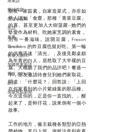
港東話
愛城尋寶
朋友一家茹素，自家造菜式，亦非如
華人認知「食齋」那種「青菜豆腐」
生活小百科
的寡。甚至更加入大樹菠蘿--她們的
笑話
摰愛作為材料。吃她家烹調的素食，
房事
別有一番滋味。說開豆腐，Freson 
Special
Brothers 的炸豆腐也挺好吃。第一輪
的供應迅速「清光」，及後見鄰桌頗
香港人講ED
為年青的白人，居然取了大半碟的豆
加國舊案新談
腐。大概聽了我們的品評吧！餐過一
舊版 2021-22
半，朋友邀請待會兒到她們家取花。
問道：「什麼花？」回答說：「上回
副刊
在你家看到的小片紫綠葉的那品種。
加愛焦點新聞
今次送你的，正是你一直找的。」醒
起來了，是蚌仔花，說來倒有一個小
故事。
工作的地方，僱主栽種各類型的亞熱
帶植物。某日上班，突然注意到有看