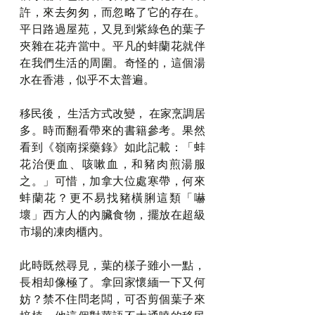
許，來去匆匆，而忽略了它的存在。
平日路過屋苑，又見到紫綠色的葉子
夾雜在花卉當中。平凡的蚌蘭花就伴
在我們生活的周圍。奇怪的，這個湯
水在香港，似乎不太普遍。
移民後， 生活方式改變， 在家烹調居
多。時而翻看帶來的書籍參考。果然
看到《嶺南採藥錄》如此記載：「蚌
花治便血、咳嗽血，和豬肉煎湯服
之。」可惜，加拿大位處寒帶，何來
蚌蘭花？更不易找豬橫脷這類「嚇
壞」西方人的內臟食物，擺放在超級
市場的凍肉櫃內。
此時既然尋見，葉的樣子雖小一點，
長相却像極了。拿回家懷緬一下又何
妨？禁不住問老闆，可否剪個葉子來