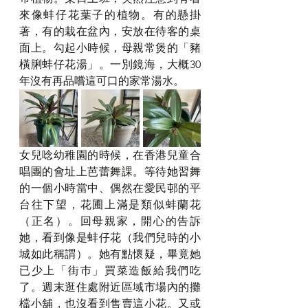
來像蚌仔花葉子的植物。有的懸掛
著，有的栽在盆內，安放在待客的桌
面上。勾起小時候，母親常煲的「豬
橫脷蚌仔花湯」。一別鏡海，大概30
年沒有再品嚐這可口的家常湯水。
女兒唸幼稚園的時候，在香港兒童合
唱團的會址上芭蕾舞課。等待她習舞
的一個小時當中、偶然在愛民邨的平
台往下望，花圃上滿是類似蚌蘭花
（正名）。回母親家，開心的告訴
她，看到像是蚌仔花（我們兒時的小
城如此稱謂）。她有點懷疑，畢竟她
已少上「街巿」買菜造飯給我們吃
了。週末逛住處附近區域市場內的攤
檔小舖，也沒看到售賣這小花。又或