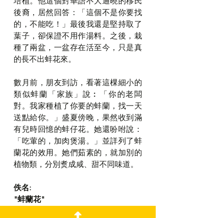
培植。他這個對華語不大通曉的移民
後裔，居然回答：「這個不是你要找
的，不能吃！」最後我還是堅持取了
葉子，卻保證不用作湯料。之後，栽
種了兩盆，一盆存在活至今，只是真
的長不出蚌花來。
數月前，朋友到訪，看著這棵細小的
類似蚌蘭「家族」說︰「你的老闆
對。我家種植了你要的蚌蘭，找一天
送點給你。」盛夏傍晚，果然收到滿
有兒時回憶的蚌仔花。她還吩咐說：
「吃葷的，加肉煲湯。」並詳列了蚌
蘭花的效用。她們茹素的，就加別的
植物類，分別煑成咸、甜不同味道。
佚名:
"蚌蘭花"