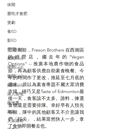
休閒
愛吃才會肥
煲劇
食ED
影ED
愛聞(old)
三星期前，Freson Brothers 在西南區
的經營店，繼去年的"Vegan 
加聞(old)
Options" -- 推廣本地農作物的食品
港聞(old)
節，再為顧客供應自助素食晚餐。今
世聞(old)
年的時間作了更改，推延至七月底的
週末。原以為素食專題不屬大眾消費
娛聞(old)
市場，碰巧又是Taste of Edmonton最
港人加地
後一天，食客該不太多。誰料，揀選
兩地書
食物還是需要排隊。幸好早有人預先
家庭
等候，隊中的其他顧客又不介意讓我
們「打尖」，結果當然快人一步，拿
大加港嘢
了食物即開餐去也。