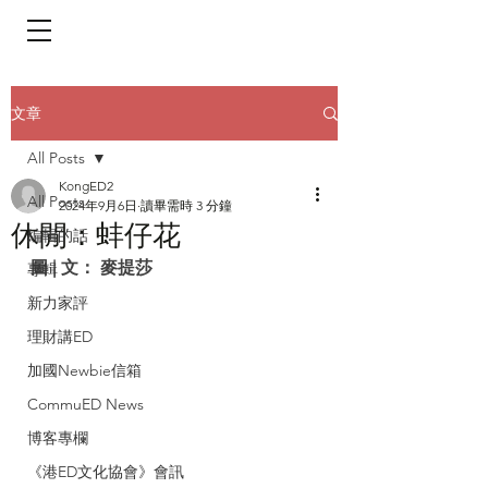
​頁面目錄 Menu
文章
All Posts
KongED2
All Posts
2024年9月6日
讀畢需時 3 分鐘
休閒：蚌仔花
編輯的話
圖 | 文： 麥提莎
專輯
新力家評
理財講ED
加國Newbie信箱
CommuED News
博客專欄
《港ED文化協會》會訊