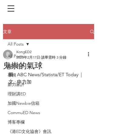
​頁面目錄 Menu
文章
All Posts
KongED2
All Posts
2023年2月17日
讀畢需時 3 分鐘
鬼祟的氣球
編輯的話
圖 : ABC News/Statista/ET Today  | 
專輯
文 : 申力加
新力家評
理財講ED
加國Newbie信箱
CommuED News
博客專欄
《港ED文化協會》會訊