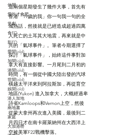
休閒
這兩個星期發生了幾件大事，首先有
愛吃才會肥
香港「19歲的我」你一句我一句的全
煲劇
城熱話，然後就是已經造成超過四萬
食ED
人死亡的土耳其大地震，再來就是中
影ED
共的「氣球事件」。筆者今期選擇了
愛聞(old)
探討「氣球事件」，始終這件事對加
加聞(old)
拿大有直接影響。一月尾到二月初的
港聞(old)
時間，有一個從中國大陸出發的汽球
世聞(old)
橫越太平洋來到阿拉斯加，再從育空
娛聞(old)
地區(Yukon) 進入加拿大，大概經過卑
港人加地
詩省Kamloops和Vernon上空，然後
兩地書
從蒙大拿州再次進入美國，最後到二
家庭
月四日才在南卡羅萊納州在大西洋上
大加港嘢
空被美軍F22戰機擊落。