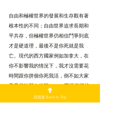
自由和極權世界的發展和生存觀有著
根本性的不同；自由世界追求長期和
平共存，但極權世界仍相信鬥爭到底
才是硬道理，最後不是你死就是我
亡。現代的西方國家例如加拿大，在
你不影響我的情況下，我才沒需要花
時間跟你拼個你死我活，倒不如大家
天天花時間在後院BBQ。不過極權就
完全相反，需要長期製造敵人，不斷
回頁首 Back to Top
去測試對方底線擦存在感。普京想用
烏克蘭測試西方底線而闖出禍，中共
卻在全球設立警察局和放氣球去測試
別人主權底線，闖禍也是指日可待。