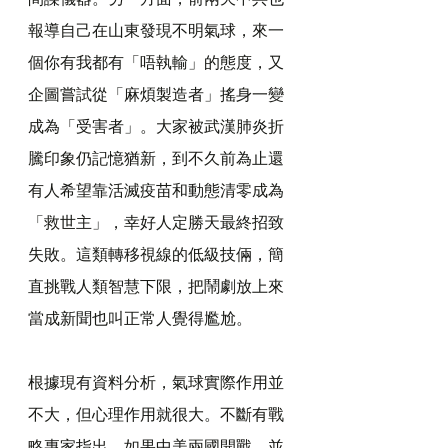
報導自己在山東發現不明氣球，來一
個你有我都有「唔執輸」的態度，又
企圖嘗試從「麻煩製造者」搖身一變
成為「受害者」。大家被武漢肺炎折
騰印象仍記憶猶新，到不久前為止還
有人希望靠活滅疫苗和動態清零成為
「救世主」，幸好人定勝天最終招致
失敗。這類轉移視線的低級技倆，簡
直挑戰人類智慧下限，把鬧劇放上來
當成新聞也叫正常人覺得尷尬。
根據現有資料分析，氣球實際作用並
不大，但心理作用就很大。不斷有戰
略專家指出，如果中美兩國開戰，並