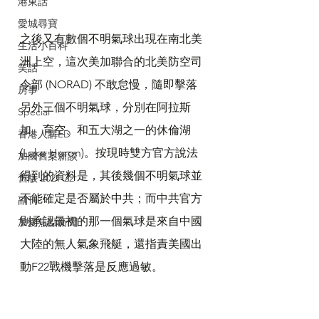
港東話
愛城尋寶
之後又有數個不明氣球出現在南北美
生活小百科
洲上空，這次美加聯合的北美防空司
笑話
令部 (NORAD) 不敢怠慢，隨即擊落
房事
另外三個不明氣球，分別在阿拉斯
Special
加、育空、和五大湖之一的休倫湖 
香港人講ED
(Lake Huron)。按現時雙方官方說法
加國舊案新談
得到的資料是，其後幾個不明氣球並
舊版 2021-22
不能確定是否屬於中共；而中共官方
副刊
則承認最初的那一個氣球是來自中國
加愛焦點新聞
大陸的無人氣象飛艇，還指責美國出
動F22戰機擊落是反應過敏。